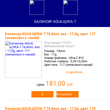
Найти
БАЛАНСИР AQUA ЩУКА-7
Главная
Балансир AQUA ЩУКА-7 74,0mm, вес - 17,0g, цвет 117
Каталог
(зеленовато-синий)
Код товара:115233
Войти
Минимальный заказ:1
/
Зарегистрироваться
Размер :
74mm
Переход
Вес :
17g
в
Номер тройника :
Ultra-C #10
оптовый
Рабочая глубина :
0,50-10,00m
отдел
Вопросы
Цвет тела :
117 (зеленовато-синий)
Контакты
подробнее
и
график
работы
Новости
181,00
руб.
Цена:
Новинки
В корзину
О
компании
Статьи
Балансир AQUA ЩУКА-7 74,0mm, вес - 17,0g, цвет 118