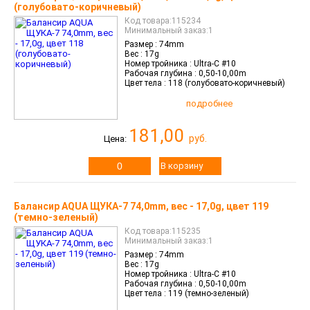
(голубовато-коричневый)
Галерея
Код товара:115234
Минимальный заказ:1
Размер :
74mm
Вес :
17g
ейти на полную версию
Номер тройника :
Ultra-C #10
Рабочая глубина :
0,50-10,00m
Цвет тела :
118 (голубовато-коричневый)
подробнее
181,00
руб.
Цена:
В корзину
Балансир AQUA ЩУКА-7 74,0mm, вес - 17,0g, цвет 119
(темно-зеленый)
Код товара:115235
Минимальный заказ:1
Размер :
74mm
Вес :
17g
Номер тройника :
Ultra-C #10
Рабочая глубина :
0,50-10,00m
Цвет тела :
119 (темно-зеленый)